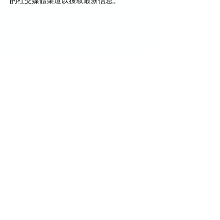
的社交媒體渠道以獲取最新信息。
足球快車是青年國家杯的驕傲
冠名贊助商